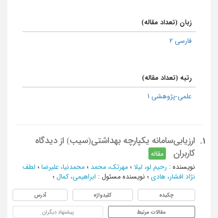
زبان (تعداد مقاله)
فارسی 2
رتبه (تعداد مقاله)
علمی-پژوهشی 1
ارزیابی‌سامانه‌ یکپارچه ‌بهداشتی(سیب) از دیدگاه
1.
کاربران
مقاله
نویسنده
:
رحیم لو، لیلا
؛
مهرتک، محمد
؛
محمدنیا، علیرضا
؛
لطف
نژاد افشار، هادی
؛
نویسنده مسئول
:
ابراهیمی، کمال
؛
چکیده
کلیدواژه
آدرس
مقالات مرتبط
پیشنهاد دیگران