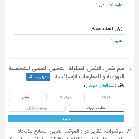
علوم اجتماعی 1
زبان (تعداد مقاله)
عربی 3
علم نفس: النفس المغلولة: التحلیل النفسی للشخصیة
1.
الیهودیة و للممارسات الإسرائیلیة
معرفی و نقد
ناقد
:
عبدالفتاح دویدار
؛
چکیده
کلیدواژه
آدرس
مقالات مرتبط
پیشنهاد دیگران
دانلود
مؤتمرات: تقریر عن: المؤتمر العربی السابع للاتحاد
2.