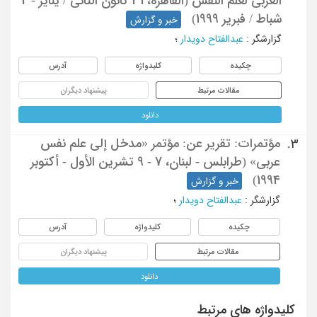
العربی لعلم النفس (القاهرة، 31 کانون الثانی / ینایر - 2
شباط / فبریر 1999)
خبر و گزارش
گزارشگر
:
عبدالفتاح دویدار
؛
چکیده
کلیدواژه
آدرس
مقالات مرتبط
پیشنهاد دیگران
دانلود
مؤتمرات: تقریر عن: مؤتمر «مدخل إلی علم نفس
3.
عربی» (طرابلس - لبنان، 7 - 9 تشرین الأول - أکتوبر
1994)
خبر و گزارش
گزارشگر
:
عبدالفتاح دویدار
؛
چکیده
کلیدواژه
آدرس
مقالات مرتبط
پیشنهاد دیگران
دانلود
کلیدواژه های مرتبط