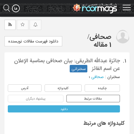
Ski
t
mai
conten
صحافی
/
دانلود فهرست مقالات نویسنده
1 مقاله
جائزة عبدالله الطریقی: بیان صحافی بمناسبة الإعلان
1.
عن اسم الفائز
سخنرانی
سخنران
:
صحافی
؛
چکیده
کلیدواژه
آدرس
مقالات مرتبط
پیشنهاد دیگران
دانلود
کلیدواژه های مرتبط