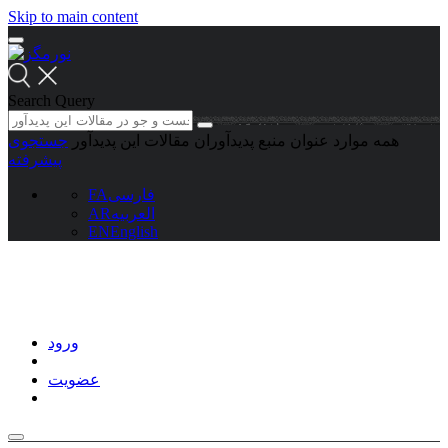
Skip to main content
Search Query
همه موارد
عنوان منبع
پدیدآوران
مقالات این پدیدآور
جستجوی
پیشرفته
فارسی
FA
العربیه
AR
EN
English
ورود
عضویت