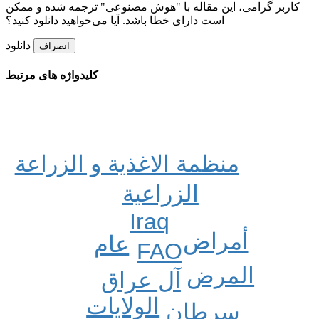
کاربر گرامی، این مقاله با "هوش مصنوعی" ترجمه شده و ممکن
است دارای خطا باشد. آیا می‌خواهید دانلود کنید؟
دانلود
انصراف
کلیدواژه های مرتبط
منظمة الاغذیة و الزراعة
الزراعیة
Iraq
أمراض
عام
FAO
المرض
آل عراق
الولایات
سرطان