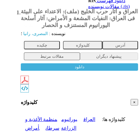
دانلود فهرست
مقالات نویسنده (.ris)
العراق و آثار حرب الخلیج (ملف): الاعتداء علی البیئة
1.
فی العراق: النفیات المشعة و الأمراض: آثار أسلحة
الیورانیوم المستنزف و الحصار
مقاله
نویسنده
:
المصری، رانیا
؛
آدرس
کلیدواژه
چکیده
پیشنهاد دیگران
مقالات مرتبط
دانلود
کلیدواژه
×
کلیدواژه ها
:
العراق
یورانیوم
منظمة الأغذیة و
الزراعة
سرطان
أمراض