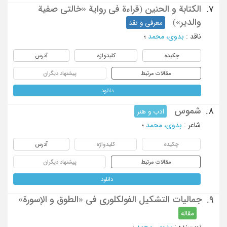
الکتابة و الحنین (قراءة فی روایة «خالتی صفیة
7.
والدیر»)
معرفی و نقد
ناقد
:
بدوی، محمد
؛
چکیده
کلیدواژه
آدرس
مقالات مرتبط
پیشنهاد دیگران
دانلود
شموس
8.
ادب و هنر
شاعر
:
بدوی، محمد
؛
چکیده
کلیدواژه
آدرس
مقالات مرتبط
پیشنهاد دیگران
دانلود
جمالیات التشکیل الفولکلوری فی «الطوق و الإسورة»
9.
مقاله
نویسنده
:
بدوی، محمد
؛