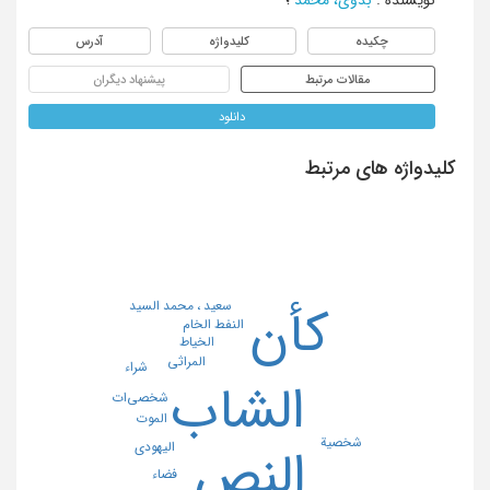
چکیده
کلیدواژه
آدرس
مقالات مرتبط
پیشنهاد دیگران
دانلود
کلیدواژه های مرتبط
سعید ، محمد السید
کأن
النفط الخام
الخیاط
المراثی
شراء
الشاب
شخصی‌ات
الموت
شخصیة
الیهودی
النص
فضاء