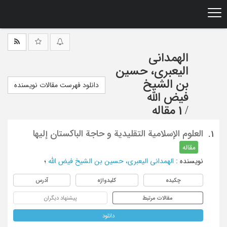
Ski
t
mai
conten
الهمدانی
الیعبری، حسین
بن الشیخ
دانلود فهرست مقالات نویسنده
فیض الله
/
1 مقاله
العلوم الإسلامیة التقلیدیة و حاجة الباکستان إلیها
1.
مقاله
نویسنده
:
الهمدانی الیعبری، حسین بن الشیخ فیض الله
؛
چکیده
کلیدواژه
آدرس
مقالات مرتبط
پیشنهاد دیگران
دانلود