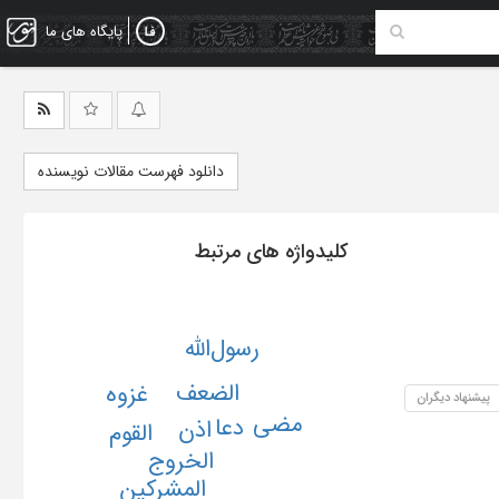
پایگاه های ما
دانلود فهرست مقالات نویسنده
کلیدواژه های مرتبط
رسول‌الله
الضعف
غزوه
پیشنهاد دیگران
مضی
دعا
اذن
القوم
الخروج
المشرکین