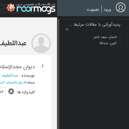
Ski
t
ورود
عضویت
mai
conten
پدیدآورانی با مقالات مرتبط ...
النجار، سعد ناصر
عبداللطیف
کنون، عبدالله
1.
دیوان مجدالإسلام 
نویسنده
:
عبداللطیف ن
مجله
:
الازهر
»
المجلد السادس و العشر
غزو
کلیدواژه ها
: