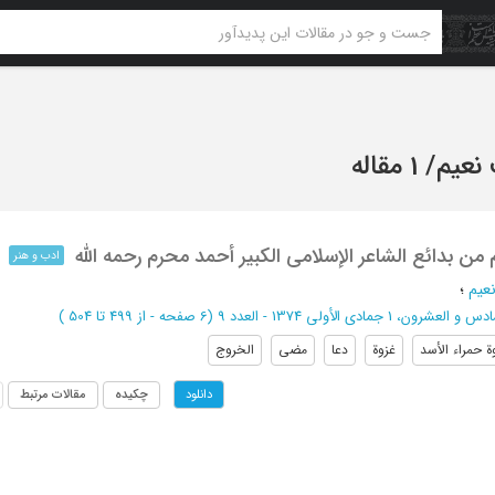
 نعیم
/
1 مقاله
من بدائع الشاعر الإسلامی الکبیر أحمد محرم رحمه الله
ادب و هنر
عیم
؛
ون، 1 جمادی الأولی 1374 - العدد 9
(‎6 صفحه -
از 499 تا 504
)
ة حمراء الأسد
غزوة
دعا
مضی
الخروج
چکیده
مقالات مرتبط
دانلود