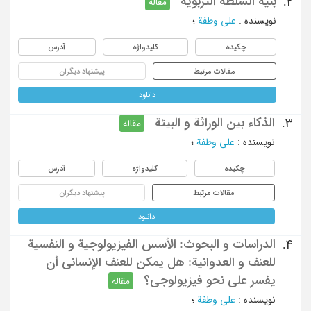
بنیة السلطة التربویة
2.
مقاله
نویسنده
:
علی وطفة
؛
چکیده
کلیدواژه
آدرس
مقالات مرتبط
پیشنهاد دیگران
دانلود
الذکاء بین الوراثة و البیئة
3.
مقاله
نویسنده
:
علی وطفة
؛
چکیده
کلیدواژه
آدرس
مقالات مرتبط
پیشنهاد دیگران
دانلود
الدراسات و البحوث: الأسس الفیزیولوجیة و النفسیة
4.
للعنف و العدوانیة: هل یمکن للعنف الإنسانی أن
یفسر علی نحو فیزیولوجی؟
مقاله
نویسنده
:
علی وطفة
؛