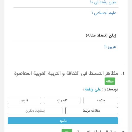
میان رشته ای 10
علوم اجتماعی 1
زبان (تعداد مقاله)
عربی 11
مظاهر التسلط فی الثقافة و التربیة العربیة المعاصرة
1.
مقاله
نویسنده
:
علی وطفة
؛
چکیده
کلیدواژه
آدرس
مقالات مرتبط
پیشنهاد دیگران
دانلود