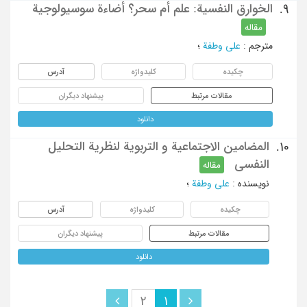
الخوارق النفسیة: علم أم سحر؟ أضاءة سوسیولوجیة
9.
مقاله
مترجم
:
علی وطفة
؛
چکیده
کلیدواژه
آدرس
مقالات مرتبط
پیشنهاد دیگران
دانلود
المضامین الاجتماعیة و التربویة لنظریة التحلیل
10.
النفسی
مقاله
نویسنده
:
علی وطفة
؛
چکیده
کلیدواژه
آدرس
مقالات مرتبط
پیشنهاد دیگران
دانلود
2
1