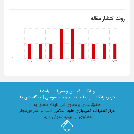
روند انتشار مقاله
2
1
0
1368
1372
1374
1376
1378
وبلاگ |
قوانین و مقررات |
راهنما
درباره پایگاه |
ارتباط با ما |
حریم خصوصی |
پایگاه های ما
حقوق مادی و معنوی اين پايگاه متعلق به
مرکز تحقیقات کامپیوتری علوم اسلامی
است و نشر غیرمجاز
محتوای آن پیگرد قانونی دارد.