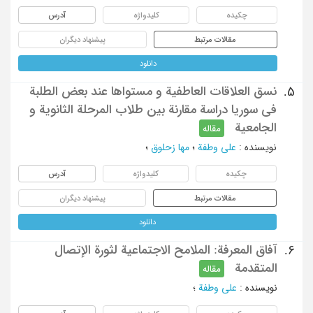
چکیده
کلیدواژه
آدرس
مقالات مرتبط
پیشنهاد دیگران
دانلود
نسق العلاقات العاطفیة و مستواها عند بعض الطلبة
5.
فی سوریا دراسة مقارنة بین طلاب المرحلة الثانویة و
الجامعیة
مقاله
نویسنده
:
علی وطفة
؛
مها زحلوق
؛
چکیده
کلیدواژه
آدرس
مقالات مرتبط
پیشنهاد دیگران
دانلود
آفاق المعرفة: الملامح الاجتماعیة لثورة الإتصال
6.
المتقدمة
مقاله
نویسنده
:
علی وطفة
؛