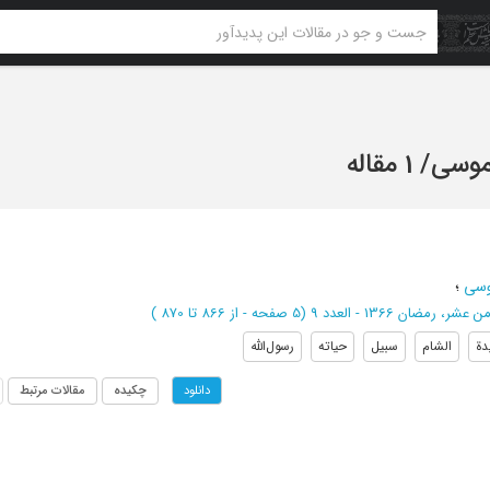
 موسی
/
1 مقاله
وسی
؛
شر، رمضان 1366 - العدد 9
(‎5 صفحه -
از 866 تا 870
)
دة
الشام
سبیل
حیاته
رسول‌الله
چکیده
مقالات مرتبط
دانلود