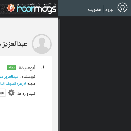
Ski
t
ورود
عضویت
mai
conten
عبدالعزیز
1.
أبوعبیدة
مقاله
نویسنده
:
عبدالعزیز م
مجله
:
الازهر
»
المجلد الثامن ع
عبی
کلیدواژه ها
: