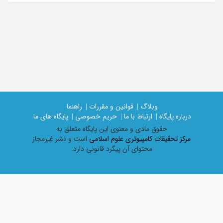
وبلاگ |
قوانین و مقررات |
راهنما
درباره پایگاه |
ارتباط با ما |
حریم خصوصی |
پایگاه های ما
حقوق مادی و معنوی اين پايگاه متعلق به
مرکز تحقیقات کامپیوتری علوم اسلامی
است و نشر غیرمجاز
محتوای آن پیگرد قانونی دارد.