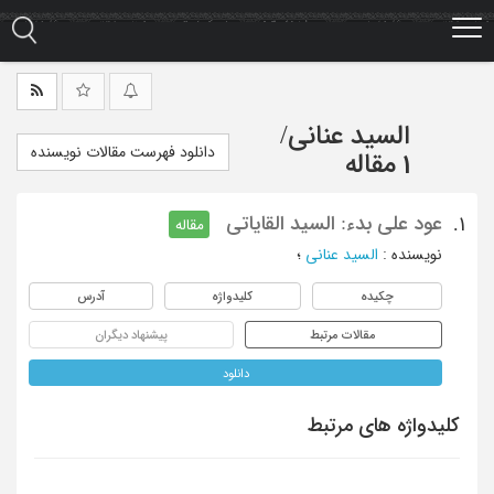
Ski
t
mai
conten
السید عنانی
/
دانلود فهرست مقالات نویسنده
1 مقاله
عود علی بدء: السید القایاتی
1.
مقاله
نویسنده
:
السید عنانی
؛
چکیده
کلیدواژه
آدرس
مقالات مرتبط
پیشنهاد دیگران
دانلود
کلیدواژه های مرتبط