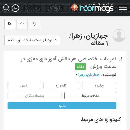
Ski
t
mai
conten
جهازیان، زهرا
/
دانلود فهرست مقالات نویسنده
1 مقاله
تمرینات اختصاصی هر دانش آموز فلج مغزی در
1.
ساعت ورزش
مقاله
نویسنده
:
جهازیان، زهرا
؛
چکیده
کلیدواژه
آدرس
مقالات مرتبط
پیشنهاد دیگران
دانلود
کلیدواژه های مرتبط