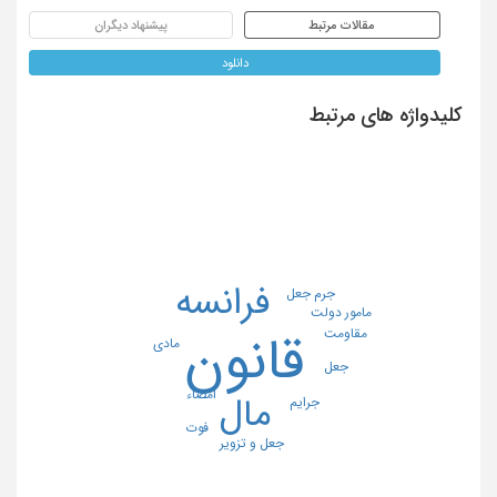
مقالات مرتبط
پیشنهاد دیگران
دانلود
کلیدواژه های مرتبط
فرانسه
جرم جعل
مامور دولت
مقاومت
قانون
مادی
جعل
امضاء
مال
جرایم
فوت
جعل و تزویر