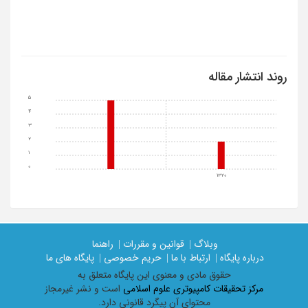
روند انتشار مقاله
5
4
3
2
1
0
1320
وبلاگ |
قوانین و مقررات |
راهنما
درباره پایگاه |
ارتباط با ما |
حریم خصوصی |
پایگاه های ما
حقوق مادی و معنوی اين پايگاه متعلق به
مرکز تحقیقات کامپیوتری علوم اسلامی
است و نشر غیرمجاز
محتوای آن پیگرد قانونی دارد.