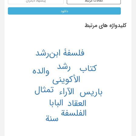
مقالات مرتبط
پیشنهاد دیگران
دانلود
کلیدواژه های مرتبط
فلسفۀ ابن‌رشد
رشد
کتاب
والده
الأکوینی
تمثال
الآراء
باریس
البابا
العقاد
الفلسفة
سنة