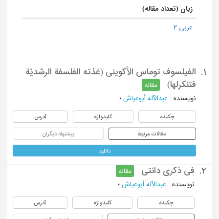
زبان (تعداد مقاله)
عربی 2
الفیلسوف توماس الأکوینی (غذته الفلسفة الرشدیّة
1.
فتنکرلها)
مقاله
نویسنده
:
عبدالآله أبوعیاش
؛
چکیده
کلیدواژه
آدرس
مقالات مرتبط
پیشنهاد دیگران
دانلود
فی ذکری دانتی
2.
مقاله
نویسنده
:
عبدالآله أبوعیاش
؛
چکیده
کلیدواژه
آدرس