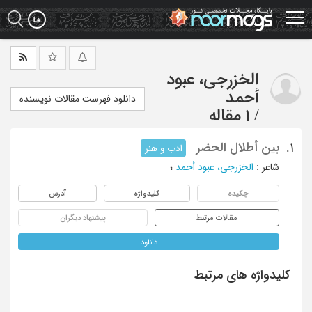
Ski
t
mai
conten
الخزرجی، عبود
أحمد
دانلود فهرست مقالات نویسنده
/
1 مقاله
بین أطلال الحضر
1.
ادب و هنر
شاعر
:
الخزرجی، عبود أحمد
؛
چکیده
کلیدواژه
آدرس
مقالات مرتبط
پیشنهاد دیگران
دانلود
کلیدواژه های مرتبط