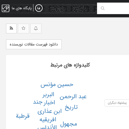
پایگاه های ما
دانلود فهرست مقالات نویسنده
کلیدواژه های مرتبط
حسین مؤنس
البربر
عبد الرحمن
جند
اخبار
پیشنهاد دیگران
تاریخ
ابن عذاری
قرطبة
افریقیه
مجهول
الأندلس