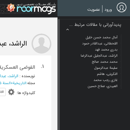
Ski
t
ورود
عضویت
mai
conten
پدیدآورانی با مقالات مرتبط ...
آمال محمد حسن خلیل
الراشد، عب
القحطانی، عبدالقادر حمود
بدری محمد فهد
الراشد، عبدالجلیل عبدالرضا
محمد محمد صالح
1.
الفوضی العسکریة 
سلیمة عبدالرسول
التکریتی، هاشم
نویسنده
:
الراشد، عبدا
غازی رجب محمد
مجله
:
التاریخیة
»
السنة 1975 - العدد 5
العبیدی، صلاح حسین
الا
کلیدواژه ها
: