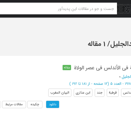
دالجلیل
/
1 مقاله
فی الأندلس فی عصر الولاة
مقاله
لجلیل
؛
(‎12 صفحه -
از 181 تا 192
)
ندلس
قرطبة
جند
ابن عذاری
البیان المغرب
چکیده
مقالات مرتبط
دانلود