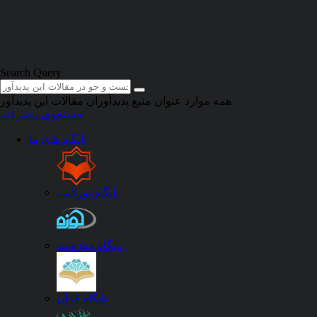
Skip to main content
Search Query
همه موارد
عنوان منبع
پدیدآوران
مقالات این پدیدآور
جستجوی پیشرفته
1 مقاله
/
مهدی مقلد
پایگاه های ما
الشعر و رسالته
ادب و هنر
پایگاه نورلایب
شاعر
:
مهدی مقلد
؛
ه -
مجله
:
الاقلام
»
السنة الأولی، ذی الحجة 1384 - الجزء 8
پایگاه حوزه‌نت
الشعر
شعر
تمثل
البیان
شطر
الیوم
مقلد
پیشنهاد دیگران
مقالات مرتبط
چکیده
دانلود
پایگاه قرآن