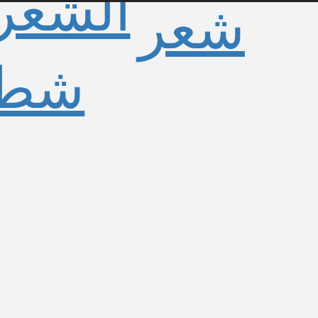
الشعر
شعر
شطر