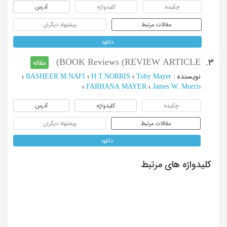
چکیده
کلیدواژه
آدرس
مقالات مرتبط
پیشنهاد دیگران
دانلود
BOOK Reviews (REVIEW ARTICLE)
3.
مقاله
نویسنده
:
Toby Mayer
؛
H.T.NORRIS
؛
BASHEER M.NAFI
؛
James W. Morris
؛
FARHANA MAYER
؛
چکیده
کلیدواژه
آدرس
مقالات مرتبط
پیشنهاد دیگران
دانلود
کلیدواژه های مرتبط