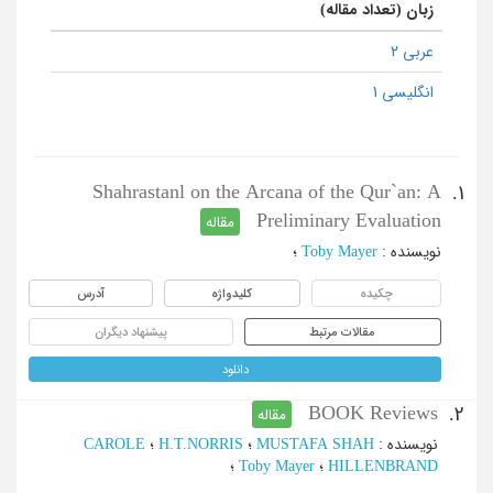
زبان (تعداد مقاله)
عربی 2
انگلیسی 1
Shahrastanl on the Arcana of the Qur`an: A
1.
Preliminary Evaluation
مقاله
نویسنده
:
Toby Mayer
؛
چکیده
کلیدواژه
آدرس
مقالات مرتبط
پیشنهاد دیگران
دانلود
BOOK Reviews
2.
مقاله
نویسنده
:
MUSTAFA SHAH
؛
H.T.NORRIS
؛
CAROLE
HILLENBRAND
؛
Toby Mayer
؛