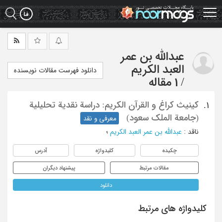
Ski
t
mai
conten
عبدالله بن عمر
العبد الکریم
دانلود فهرست مقالات نویسنده
/
1 مقاله
کینیث کراغ و القرآن الکریم: دراسة نقدیة تحلیلیة
1.
(جامعة الملک سعود)
معرفی و نقد
ناقد
:
عبدالله بن عمر العبد الکریم
؛
چکیده
کلیدواژه
آدرس
مقالات مرتبط
پیشنهاد دیگران
دانلود
کلیدواژه های مرتبط