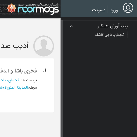
Ski
t
ورود
عضویت
mai
conten
پدیدآوران همکار
کجمان، ناجی کاشف
أدیب عبد ا
1.
فخری باشا و الدف
نویسنده
:
کجمان، ناج
مجله
:
المدینة المنورة
»
شوا