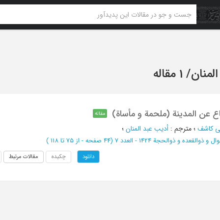
لمنان
/
1 مقاله
اع عن المدینة (ملحمة و مأساة)
مقاله
ی کاشف
؛
مترجم
:
أدیب عبد المنان
؛
ل و ذوالقعده و ذوالحجة 1424 - العدد 7
(‎44 صفحه -
از 75 تا 118
)
چکیده
مقالات مرتبط
دانلود