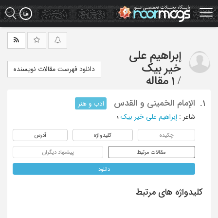
Ski
t
mai
conten
إبراهیم علی
خیر بیک
دانلود فهرست مقالات نویسنده
/
1 مقاله
الإمام الخمینی و القدس
1.
ادب و هنر
شاعر
:
إبراهیم علی خیر بیک
؛
چکیده
کلیدواژه
آدرس
مقالات مرتبط
پیشنهاد دیگران
دانلود
کلیدواژه های مرتبط