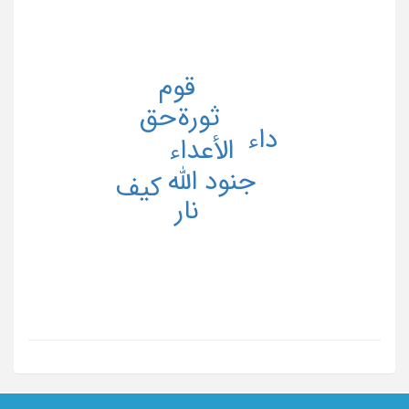
قوم
حق
ثورة
داء
الأعداء
جنود الله
کیف
نار