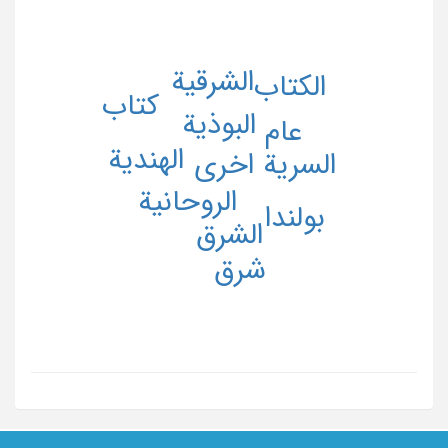
الشرقیة
الکتاب
کتاب
البوذیة
عام
الهندیة
اخری
السریة
الروحانیة
بولندا
الشرق
شرق