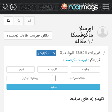
Ski
t
mai
conten
اورسلا
ماکوفسکا
دانلود فهرست مقالات نویسنده
/
1 مقاله
غیبیات الثقافة البولندیة
1.
خبر و گزارش
گزارشگر
:
اورسلا ماکوفسکا
؛
چکیده
کلیدواژه
آدرس
مقالات مرتبط
پیشنهاد دیگران
دانلود
کلیدواژه های مرتبط