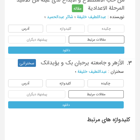
المرحلة الاعدادیة
مقاله
نویسنده
:
عبداللطیف خلیفة
؛
شاکر عبدالحمید
؛
چکیده
کلیدواژه
آدرس
مقالات مرتبط
پیشنهاد دیگران
دانلود
الأزهر و جامعته یرحبان بک و یؤیدانک
3.
سخنرانی
سخنران
:
عبداللطیف خلیفة
؛
چکیده
کلیدواژه
آدرس
مقالات مرتبط
پیشنهاد دیگران
دانلود
کلیدواژه های مرتبط