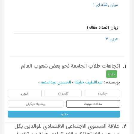
میان رشته ای 1
زبان (تعداد مقاله)
عربی 3
اتجاهات طلاب الجامعة نحو بعض شعوب العالم
1.
مقاله
نویسنده
:
عبداللطیف خلیفة
؛
الحسین عبدالمنعم
؛
چکیده
کلیدواژه
آدرس
مقالات مرتبط
پیشنهاد دیگران
دانلود
علاقة المستوی الاجتماعی الاقتصادی للوالدین بکل
2.
من حب الاستطلاع و الابداع لدی عینة من تلامیذ