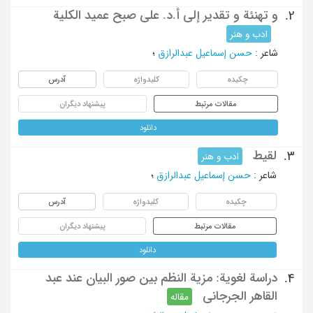
و تهنئة و تقدیر إلی أ.د. علی صبح عمید الکلیة
2.
ادب و هنر
شاعر
:
حسن إسماعیل عبدالرازق
؛
چکیده
کلیدواژه
آدرس
مقالات مرتبط
پیشنهاد دیگران
دانلود
لقیط
3.
ادب و هنر
شاعر
:
حسن إسماعیل عبدالرازق
؛
چکیده
کلیدواژه
آدرس
مقالات مرتبط
پیشنهاد دیگران
دانلود
دراسة لغویة: مزیة النظم بین صور البیان عند عبد
4.
القاهر الجرجانی
مقاله