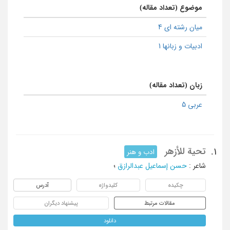
موضوع (تعداد مقاله)
میان رشته ای 4
ادبیات و زبانها 1
زبان (تعداد مقاله)
عربی 5
تحیة للأزهر
1.
ادب و هنر
شاعر
:
حسن إسماعیل عبدالرازق
؛
چکیده
کلیدواژه
آدرس
مقالات مرتبط
پیشنهاد دیگران
دانلود