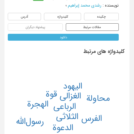
نویسنده
:
رشدی محمد إبراهیم
؛
چکیده
کلیدواژه
آدرس
مقالات مرتبط
پیشنهاد دیگران
دانلود
کلیدواژه های مرتبط
الیهود
قوة
الغزالی
محاولة
الهجرة
الرباعی
الثلاثی
الفرس
رسول‌الله
الدعوة