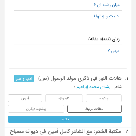
میان رشته ای 6
ادبیات و زبانها 1
زبان (تعداد مقاله)
عربی 7
هالات النور فی ذکری مولد الرسول (ص)
1.
ادب و هنر
شاعر
:
رشدی محمد إبراهیم
؛
چکیده
کلیدواژه
آدرس
مقالات مرتبط
پیشنهاد دیگران
دانلود
مکتبة الشعر: مع الشاعر کامل أمین فی دیوانه مصباح
2.