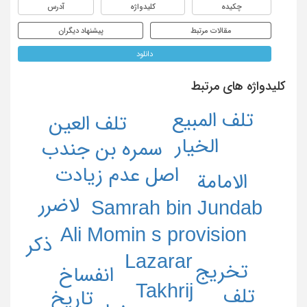
چکیده
کلیدواژه
آدرس
مقالات مرتبط
پیشنهاد دیگران
دانلود
کلیدواژه های مرتبط
تلف المبیع
تلف العین
الخیار
سمره بن جندب
اصل عدم زیادت
الامامة
لاضرر
Samrah bin Jundab
Ali Momin s provision
ذکر
Lazarar
تخریج
انفساخ
Takhrij
تلف
تاریخ