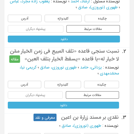
نویسنده مسئول
:
ارشاد، احمد
؛
نویسنده
:
یعقوب زاده مجرد، عباس
؛
طهوری (نوروزی)، صادق
؛
چکیده
کلیدواژه
آدرس
مقالات مرتبط
پیشنهاد دیگران
دانلود
نسبت سنجی قاعده «تلف المبیع فی زمن الخیار ممّن
2.
لا خیار له»با قاعده «یسقط الخیار بتلف العین»
مقاله
نویسنده
:
یزدانی، حامد
؛
طهوری نوروزی، صادق
؛
کریمی نیا،
محمّدمهدی
؛
چکیده
کلیدواژه
آدرس
مقالات مرتبط
پیشنهاد دیگران
دانلود
نقدی بر مسند زرارة بن اعین
3.
معرفی و نقد
نویسنده
:
طهوری (نوروزی)، صادق
؛