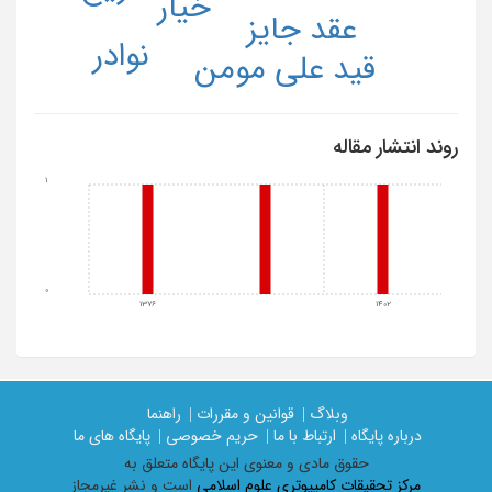
خیار
عقد جایز
نوادر
قید علی مومن
روند انتشار مقاله
1
0
1376
1402
وبلاگ |
قوانین و مقررات |
راهنما
درباره پایگاه |
ارتباط با ما |
حریم خصوصی |
پایگاه های ما
حقوق مادی و معنوی اين پايگاه متعلق به
مرکز تحقیقات کامپیوتری علوم اسلامی
است و نشر غیرمجاز