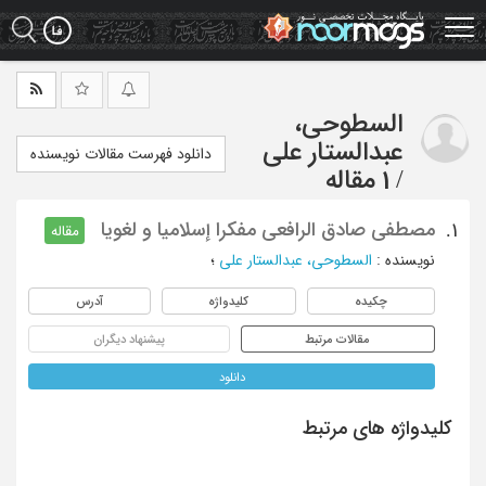
Ski
t
mai
conten
السطوحی،
عبدالستار علی
دانلود فهرست مقالات نویسنده
/
1 مقاله
مصطفی صادق الرافعی مفکرا إسلامیا و لغویا
1.
مقاله
نویسنده
:
السطوحی، عبدالستار علی
؛
چکیده
کلیدواژه
آدرس
مقالات مرتبط
پیشنهاد دیگران
دانلود
کلیدواژه های مرتبط