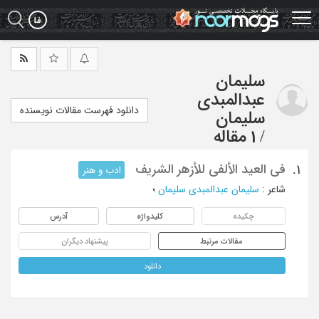
Ski
t
mai
conten
سلیمان
عبدالمبدی
دانلود فهرست مقالات نویسنده
سلیمان
/
1 مقاله
فی العید الألفی للأزهر الشریف
1.
ادب و هنر
شاعر
:
سلیمان عبدالمبدی سلیمان
؛
چکیده
کلیدواژه
آدرس
مقالات مرتبط
پیشنهاد دیگران
دانلود