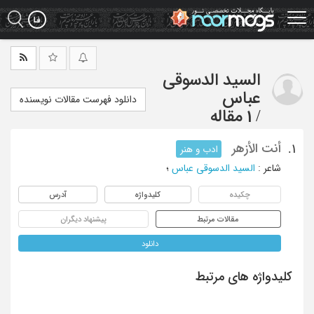
Ski
t
mai
conten
السید الدسوقی
عباس
دانلود فهرست مقالات نویسنده
/
1 مقاله
أنت الأزهر
1.
ادب و هنر
شاعر
:
السید الدسوقی عباس
؛
چکیده
کلیدواژه
آدرس
مقالات مرتبط
پیشنهاد دیگران
دانلود
کلیدواژه های مرتبط