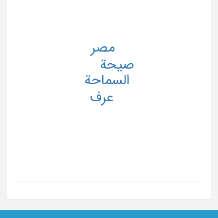
مصر
صیحة
السماحة
عرف