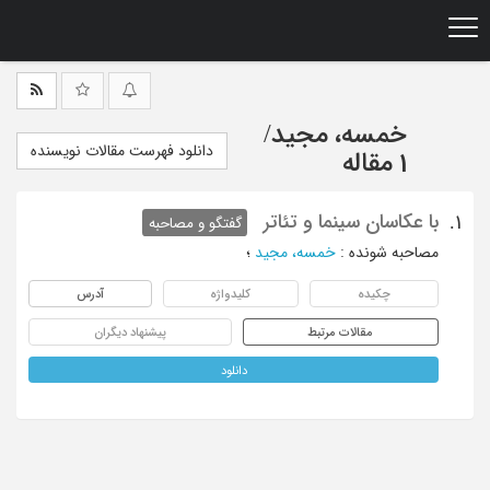
Ski
t
mai
conten
خمسه، مجید
/
دانلود فهرست مقالات نویسنده
1 مقاله
با عکاسان سینما و تئاتر
1.
گفتگو و مصاحبه
مصاحبه شونده
:
خمسه، مجید
؛
چکیده
کلیدواژه
آدرس
مقالات مرتبط
پیشنهاد دیگران
دانلود