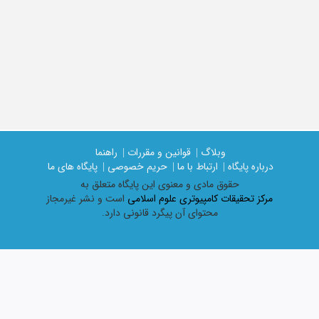
وبلاگ |
قوانین و مقررات |
راهنما
درباره پایگاه |
ارتباط با ما |
حریم خصوصی |
پایگاه های ما
حقوق مادی و معنوی اين پايگاه متعلق به
مرکز تحقیقات کامپیوتری علوم اسلامی
است و نشر غیرمجاز
محتوای آن پیگرد قانونی دارد.