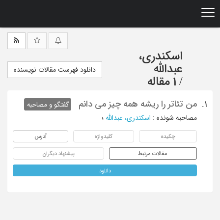
Ski
t
mai
conten
اسکندری،
عبدالله
دانلود فهرست مقالات نویسنده
/
1 مقاله
من تئاتر را ریشه همه چیز می دانم
1.
گفتگو و مصاحبه
مصاحبه شونده
:
اسکندری، عبدالله
؛
چکیده
کلیدواژه
آدرس
مقالات مرتبط
پیشنهاد دیگران
دانلود