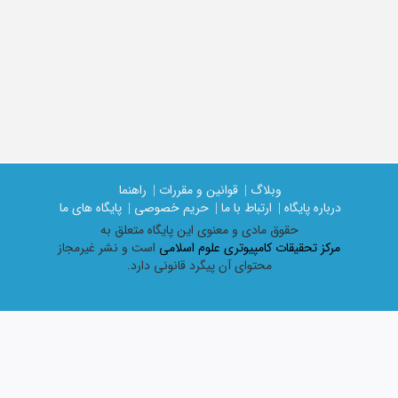
وبلاگ |
قوانین و مقررات |
راهنما
درباره پایگاه |
ارتباط با ما |
حریم خصوصی |
پایگاه های ما
حقوق مادی و معنوی اين پايگاه متعلق به
مرکز تحقیقات کامپیوتری علوم اسلامی
است و نشر غیرمجاز
محتوای آن پیگرد قانونی دارد.