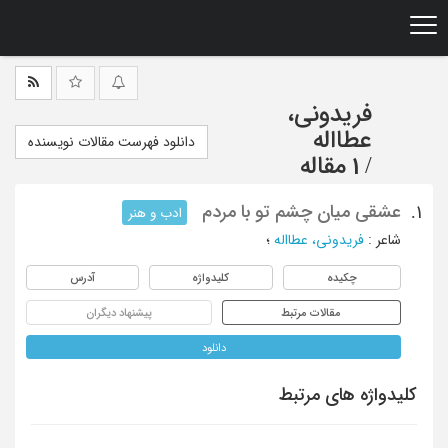
Ski
t
mai
conten
فریدونی،
عطااله
دانلود فهرست مقالات نویسنده
/
1 مقاله
عشقی میان چشم تو با مردم
1.
ادب و هنر
شاعر
:
فریدونی، عطااله
؛
چکیده
کلیدواژه
آدرس
مقالات مرتبط
پیشنهاد دیگران
دانلود
کلیدواژه های مرتبط