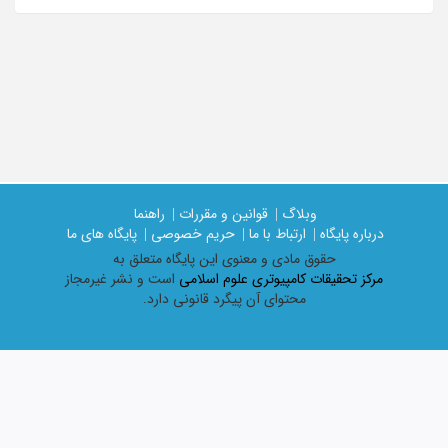
وبلاگ |
قوانین و مقررات |
راهنما
درباره پایگاه |
ارتباط با ما |
حریم خصوصی |
پایگاه های ما
حقوق مادی و معنوی اين پايگاه متعلق به
مرکز تحقیقات کامپیوتری علوم اسلامی
است و نشر غیرمجاز
محتوای آن پیگرد قانونی دارد.