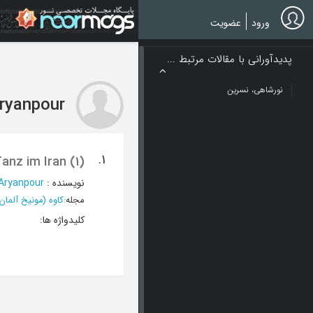
Ski
t
ورود
عضویت
mai
conten
پدیدآورانی با مقالات مرتبط ...
نورشاهی، نسرین
ryanpour
1.
anz im Iran (1)
نویسنده
:
Aryanpour
مجله
:
کاوه (مونیخ آلمان
کلیدواژه ها
: