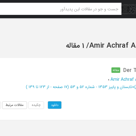
Amir Achraf A
/
1 مقاله
Der T
مقاله
Amir Achraf 
؛
)
»
تابستان و پاییز 1353 - شماره 52 و 53
(‎17 صفحه -
از 123 تا 139
)
چکیده
مقالات مرتبط
دانلود