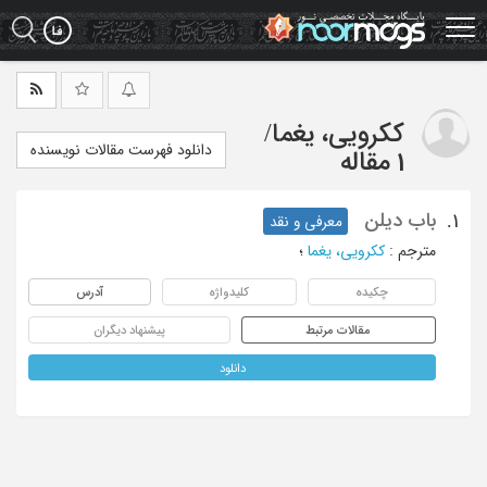
Ski
t
mai
conten
ککرویی، یغما
/
دانلود فهرست مقالات نویسنده
1 مقاله
باب دیلن
1.
معرفی و نقد
مترجم
:
ککرویی، یغما
؛
چکیده
کلیدواژه
آدرس
مقالات مرتبط
پیشنهاد دیگران
دانلود