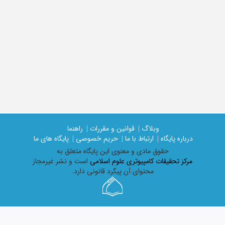
وبلاگ |
قوانین و مقررات |
راهنما
درباره پایگاه |
ارتباط با ما |
حریم خصوصی |
پایگاه های ما
حقوق مادی و معنوی اين پايگاه متعلق به
مرکز تحقیقات کامپیوتری علوم اسلامی
است و نشر غیرمجاز
محتوای آن پیگرد قانونی دارد.