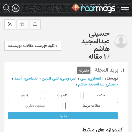
Ski
t
mai
conten
حسینی
عبدالمجید
دانلود فهرست مقالات نویسنده
هاشم
/
1 مقاله
برید المجلة
1.
متفرقه
نویسنده
:
العماری، علی
؛
الفردوسی، تقی الدین
؛
الدعاسی، أحمد
؛
حسینی عبدالمجید هاشم
؛
چکیده
کلیدواژه
آدرس
مقالات مرتبط
پیشنهاد دیگران
دانلود
کلیدواژه های مرتبط