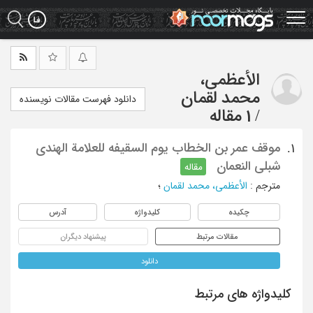
Ski
t
mai
conten
الأعظمی،
محمد لقمان
دانلود فهرست مقالات نویسنده
/
1 مقاله
موقف عمر بن الخطاب یوم السقیفه للعلامة الهندی
1.
شبلی النعمان
مقاله
مترجم
:
الأعظمی، محمد لقمان
؛
چکیده
کلیدواژه
آدرس
مقالات مرتبط
پیشنهاد دیگران
دانلود
کلیدواژه های مرتبط