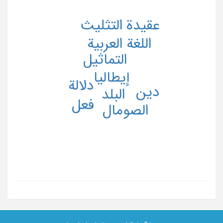
عقیدة التثلیث
اللغة العربیة
التماثیل
إیطالیا
دلالة
دین
البلد
فعل
الصومال