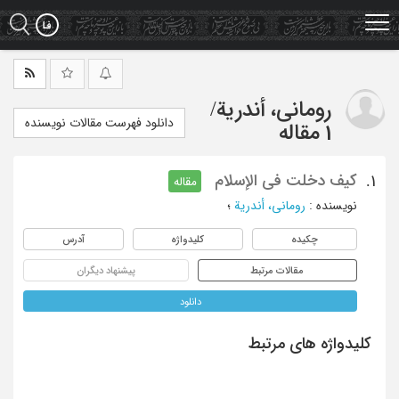
Ski
t
mai
conten
رومانی، أندریة
/
دانلود فهرست مقالات نویسنده
1 مقاله
کیف دخلت فی الإسلام
1.
مقاله
نویسنده
:
رومانی، أندریة
؛
چکیده
کلیدواژه
آدرس
مقالات مرتبط
پیشنهاد دیگران
دانلود
کلیدواژه های مرتبط