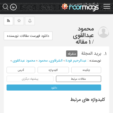
Ski
t
mai
conten
محمود
عبدالقوی
دانلود فهرست مقالات نویسنده
/
1 مقاله
برید المجلة
1.
متفرقه
نویسنده
:
عبدالرحیم فودة
؛
الشرقاوی، محمود
؛
محمود عبدالقوی
؛
چکیده
کلیدواژه
آدرس
مقالات مرتبط
پیشنهاد دیگران
دانلود
کلیدواژه های مرتبط