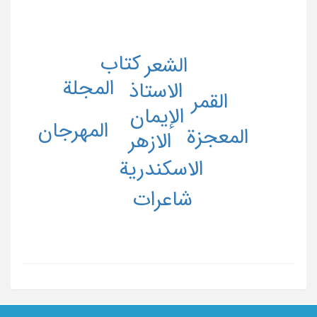
کتاب
الشعر
المجلة
الاستاذ
القمر
الإیمان
المهرجان
المعجزة
الازهر
الاسکندریة
شاعرات