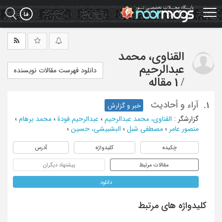
Ski
t
mai
conten
القناوی، محمد
عبدالرحیم
دانلود فهرست مقالات نویسنده
/
1 مقاله
آراء و أحادیث
1.
خبر و گزارش
گزارشگر
:
القناوی، محمد عبدالرحیم
؛
عبدالرحیم فودة
؛
محمد برهام
؛
منصور عامر
؛
مصطفی شبل
؛
البشبیشی، حسین
؛
چکیده
کلیدواژه
آدرس
مقالات مرتبط
پیشنهاد دیگران
دانلود
کلیدواژه های مرتبط