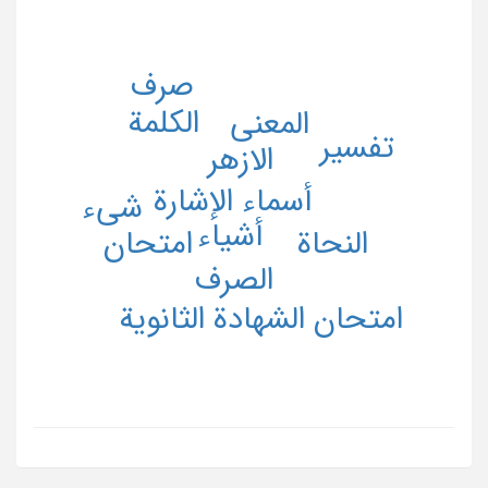
صرف
الکلمة
المعنی
تفسیر
الازهر
أسماء الإشارة
شی‌ء
أشیاء
امتحان
النحاة
الصرف
امتحان الشهادة الثانویة