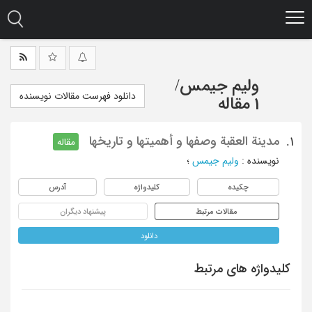
Ski
t
mai
conten
ولیم جیمس
/
دانلود فهرست مقالات نویسنده
1 مقاله
مدینة العقبة وصفها و أهمیتها و تاریخها
1.
مقاله
نویسنده
:
ولیم جیمس
؛
چکیده
کلیدواژه
آدرس
مقالات مرتبط
پیشنهاد دیگران
دانلود
کلیدواژه های مرتبط