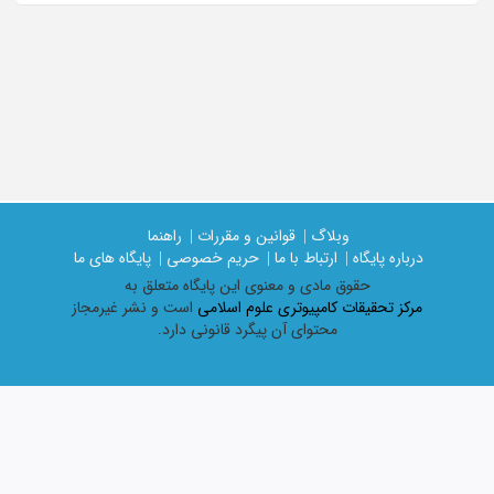
وبلاگ |
قوانین و مقررات |
راهنما
درباره پایگاه |
ارتباط با ما |
حریم خصوصی |
پایگاه های ما
حقوق مادی و معنوی اين پايگاه متعلق به
مرکز تحقیقات کامپیوتری علوم اسلامی
است و نشر غیرمجاز
محتوای آن پیگرد قانونی دارد.