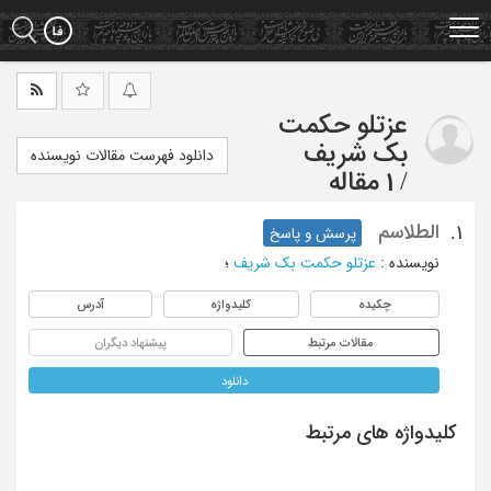
Ski
t
mai
conten
عزتلو حکمت
بک شریف
دانلود فهرست مقالات نویسنده
/
1 مقاله
الطلاسم
1.
پرسش و پاسخ
نویسنده
:
عزتلو حکمت بک شریف
؛
چکیده
کلیدواژه
آدرس
مقالات مرتبط
پیشنهاد دیگران
دانلود
کلیدواژه های مرتبط