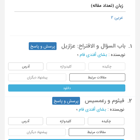
زبان (تعداد مقاله)
عربی 2
باب السؤال و الاقتراح: عزازیل
1.
پرسش و پاسخ
نویسنده
:
بشای أفندی فام
؛
چکیده
کلیدواژه
آدرس
مقالات مرتبط
پیشنهاد دیگران
دانلود
فیثوم و رعمسیس
2.
پرسش و پاسخ
نویسنده
:
بشای أفندی فام
؛
چکیده
کلیدواژه
آدرس
مقالات مرتبط
پیشنهاد دیگران