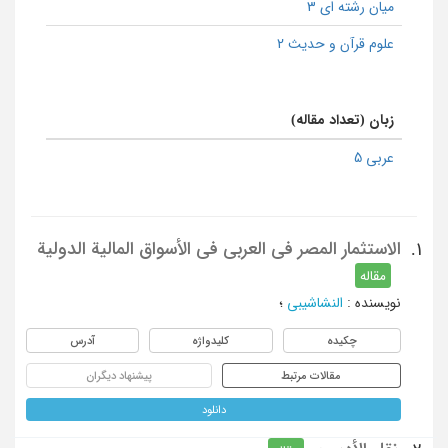
میان رشته ای 3
علوم قرآن و حدیث 2
زبان (تعداد مقاله)
عربی 5
الاستثمار المصر فی العربی فی الأسواق المالیة الدولیة
1.
مقاله
نویسنده
:
النشاشیبی
؛
چکیده
کلیدواژه
آدرس
مقالات مرتبط
پیشنهاد دیگران
دانلود