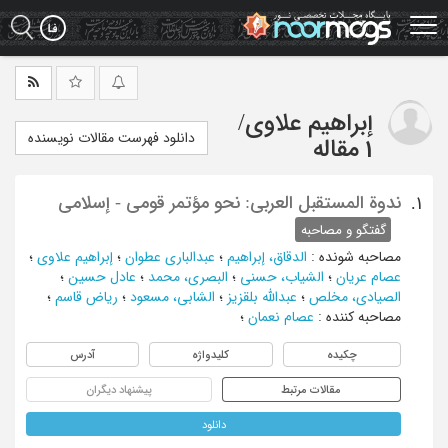
Ski
t
mai
conten
إبراهیم علاوی
/
دانلود فهرست مقالات نویسنده
1 مقاله
ندوة المستقبل العربی: نحو مؤتمر قومی - إسلامی
1.
گفتگو و مصاحبه
مصاحبه شونده
:
الدقاق، إبراهیم
؛
عبدالباری عطوان
؛
إبراهیم علاوی
؛
عصام عریان
؛
الشیاب، حسنی
؛
البصری، محمد
؛
عادل حسین
؛
الصیادی، مخلص
؛
عبدالله بلقزیز
؛
الشابی، مسعود
؛
ریاض قاسم
؛
مصاحبه کننده
:
عصام نعمان
؛
چکیده
کلیدواژه
آدرس
مقالات مرتبط
پیشنهاد دیگران
دانلود