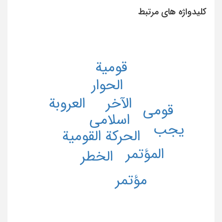
کلیدواژه های مرتبط
قومیة
الحوار
العروبة
الآخر
قومی
اسلامی
یجب
الحرکة القومیة
المؤتمر
الخطر
مؤتمر