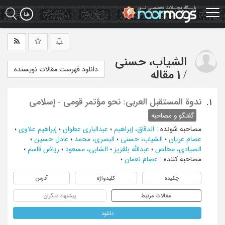
Ski
t
mai
conten
الشیاب، حسنی
دانلود فهرست مقالات نویسنده
/
1 مقاله
ندوة المستقبل العربی: نحو مؤتمر قومی - إسلامی
1.
گفتگو و مصاحبه
مصاحبه شونده
:
الدقاق، إبراهیم
؛
عبدالباری عطوان
؛
إبراهیم علاوی
؛
عصام عریان
؛
الشیاب، حسنی
؛
البصری، محمد
؛
عادل حسین
؛
الصیادی، مخلص
؛
عبدالله بلقزیز
؛
الشابی، مسعود
؛
ریاض قاسم
؛
مصاحبه کننده
:
عصام نعمان
؛
چکیده
کلیدواژه
آدرس
مقالات مرتبط
پیشنهاد دیگران
دانلود