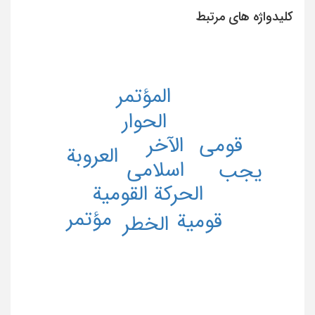
کلیدواژه های مرتبط
المؤتمر
الحوار
الآخر
قومی
العروبة
اسلامی
یجب
الحرکة القومیة
مؤتمر
قومیة
الخطر