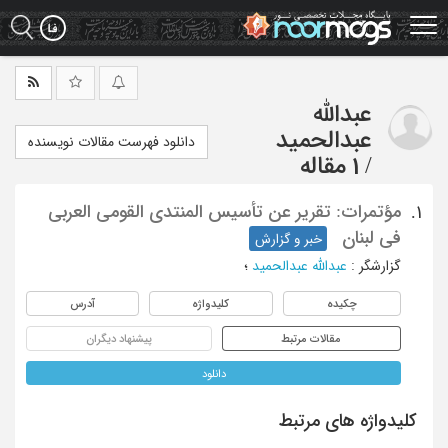
Ski
t
mai
conten
عبدالله
عبدالحمید
دانلود فهرست مقالات نویسنده
/
1 مقاله
مؤتمرات: تقریر عن تأسیس المنتدی القومی العربی
1.
فی لبنان
خبر و گزارش
گزارشگر
:
عبدالله عبدالحمید
؛
چکیده
کلیدواژه
آدرس
مقالات مرتبط
پیشنهاد دیگران
دانلود
کلیدواژه های مرتبط