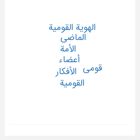
الهویة القومیة
الماضی
الأمة
أعضاء
قومی
الأفکار
القومیة