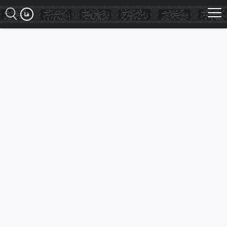
Ski
t
mai
conten