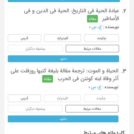
عبادة الحیة فی التاریخ: الحیة فی الدین و فی
2.
الأساطیر
مقاله
نویسنده
:
ع، س
؛
چکیده
کلیدواژه
آدرس
مقالات مرتبط
پیشنهاد دیگران
دانلود
الحیاة و الموت: ترجمة مقالة بلیغة کتبها روزفلت علی
3.
أثر وفاة ابنه کونتن فی الحرب
مقاله
نویسنده
:
ع، س
؛
چکیده
کلیدواژه
آدرس
مقالات مرتبط
پیشنهاد دیگران
دانلود
کلیدواژه های مرتبط