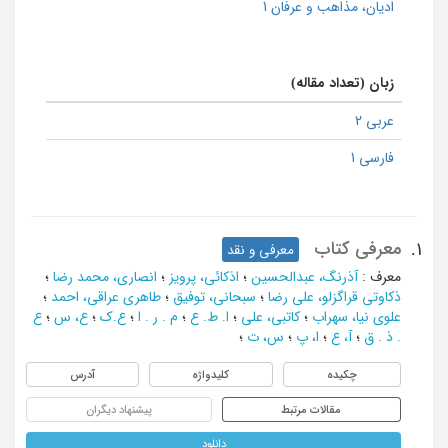
ادیان، مذاهب و عرفان 1
زبان (تعداد مقاله)
عربی 2
فارسی 1
معرفی کتاب
1.
معرفی و نقد
معرف
:
آذرنگ، عبدالحسین
؛
اذکائی، پرویز
؛
انصاری، محمد رضا
؛
ذکاوتی قراگزلو، علی رضا
؛
سبحانی، توفیق
؛
طاهری عراقی، احمد
؛
علوی نیا، سهراب
؛
کاتبی، علی
؛
ا. ط. ع
؛
م . ر . ا
؛
ع.ک
؛
ع، س
؛
ع
. ذ . ق
؛
آ، ع
؛
ا، پ
؛
س، ت
؛
چکیده
کلیدواژه
آدرس
مقالات مرتبط
پیشنهاد دیگران
دانلود