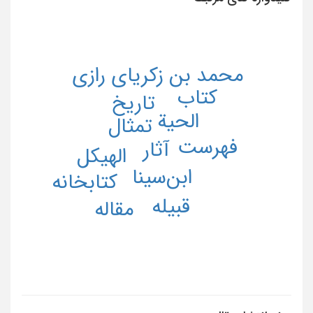
محمد بن زکریای رازی
کتاب
تاریخ
الحیة
تمثال
فهرست
آثار
الهیکل
ابن‌سینا
کتابخانه
قبیله
مقاله