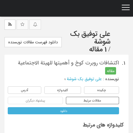
Ski
t
mai
conten
علی توفیق بک
شوشة
دانلود فهرست مقالات نویسنده
/
1 مقاله
اکتشافات روبرت کوخ و أهمیتها للهیئة الاجتماعیة
1.
مقاله
نویسنده
:
علی توفیق بک شوشة
؛
چکیده
کلیدواژه
آدرس
مقالات مرتبط
پیشنهاد دیگران
دانلود
کلیدواژه های مرتبط