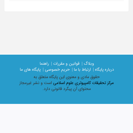
وبلاگ |
قوانین و مقررات |
راهنما
درباره پایگاه |
ارتباط با ما |
حریم خصوصی |
پایگاه های ما
حقوق مادی و معنوی اين پايگاه متعلق به
مرکز تحقیقات کامپیوتری علوم اسلامی
است و نشر غیرمجاز
محتوای آن پیگرد قانونی دارد.