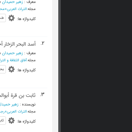
معرف
:
زهیر حمیدان
؛
مجله
:
التراث العربی
»
محرم 1424 
طب
کلیدواژه ها
:
2.
أسد البحر الزخار 
معرف
:
زهیر حمیدان
؛
مجله
:
آفاق الثقافة و التر
بحر
کلیدواژه ها
:
3.
ثابت بن قرة أبوالحسن 211 = 826 م - 288 ه = 900 م منجزاته،
نویسنده
:
زهیر حمیدا
مجله
:
التراث العربی
»
رجب و ش
ثاب
کلیدواژه ها
: