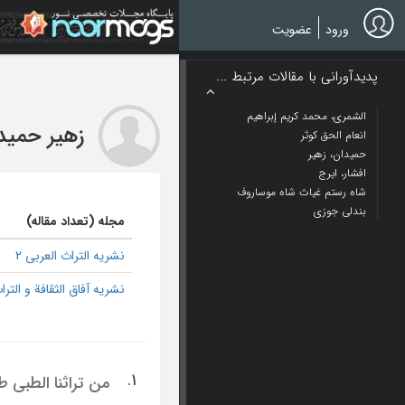
Ski
t
ورود
عضویت
mai
conten
پدیدآورانی با مقالات مرتبط ...
الشمری، محمد کریم إبراهیم
زهیر حمید
انعام الحق کوثر
حمیدان، زهیر
افشار، ایرج
شاه رستم غیاث شاه موساروف
بندلی جوزی
مجله (تعداد مقاله)
نشریه التراث العربی 2
نشریه آفاق الثقافة و التراث
1.
من تراثنا الطبی 