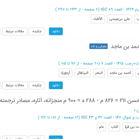
- العدد 89
ISC
(‎6 صفحه -
از 243 تا 248
)
علی بن‌عیسی
الأطباء
چکیده
مقالات مرتبط
دانلود
أحمد بن ماجد
معرفی و نقد
اث
»
رجب 1415 - العدد 7
(‎20 صفحه -
از 96 تا 115
)
أحمد بن ماجد
البحر
البرتغال
أرجوزة
چکیده
مقالات مرتبط
دانلود
 آثاره، مصادر ترجمته
ن
؛
وال 1411 - العدد 42 و 43
ISC
(‎12 صفحه -
از 181 تا 192
)
ت بن قرة
کتاب
عام