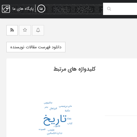
پایگاه های ما
دانلود فهرست مقالات نویسنده
کلیدواژه های مرتبط
جالینوس
علی بن‌عیسی
بحر
البرتغال
مکتبة
تاریخ
بغداد
کتاب
الأطباء
قصیده
الکتاب
تذکرۀ الکحالین