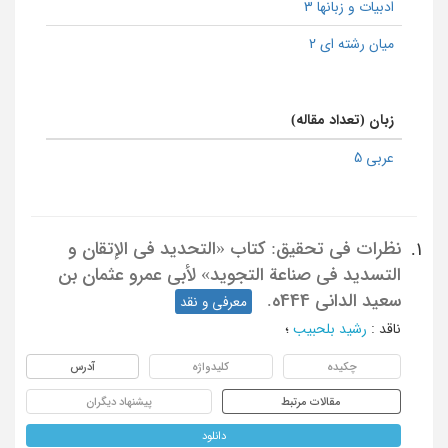
ادبیات و زبانها 3
میان رشته ای 2
زبان (تعداد مقاله)
عربی 5
نظرات فی تحقیق: کتاب «التحدید فی الإتقان و
1.
التسدید فی صناعة التجوید» لأبی عمرو عثمان بن
سعید الدانی 444ه.
معرفی و نقد
ناقد
:
رشید بلحبیب
؛
چکیده
کلیدواژه
آدرس
مقالات مرتبط
پیشنهاد دیگران
دانلود