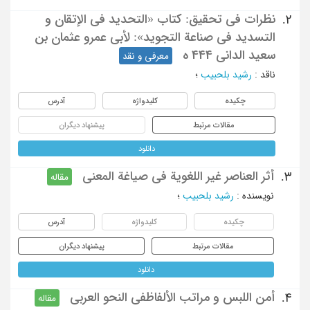
نظرات فی تحقیق: کتاب «التحدید فی الإتقان و
2.
التسدید فی صناعة التجوید»: لأبی عمرو عثمان بن
سعید الدانی 444 ه
معرفی و نقد
ناقد
:
رشید بلحبیب
؛
چکیده
کلیدواژه
آدرس
مقالات مرتبط
پیشنهاد دیگران
دانلود
أثر العناصر غیر اللغویة فی صیاغة المعنی
3.
مقاله
نویسنده
:
رشید بلحبیب
؛
چکیده
کلیدواژه
آدرس
مقالات مرتبط
پیشنهاد دیگران
دانلود
أمن اللبس و مراتب الألفاظفی النحو العربی
4.
مقاله