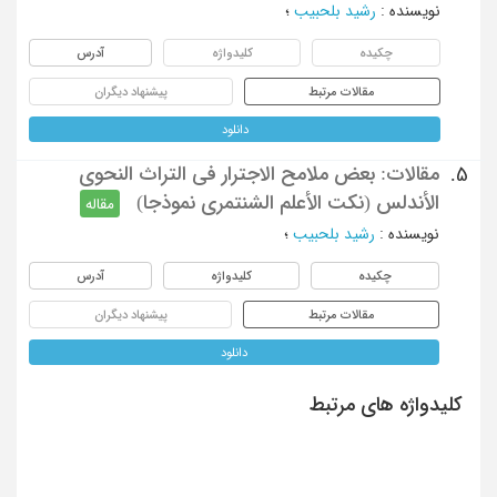
نویسنده
:
رشید بلحبیب
؛
چکیده
کلیدواژه
آدرس
مقالات مرتبط
پیشنهاد دیگران
دانلود
مقالات: بعض ملامح الاجترار فی التراث النحوی
5.
الأندلس (نکت الأعلم الشنتمری نموذجا)
مقاله
نویسنده
:
رشید بلحبیب
؛
چکیده
کلیدواژه
آدرس
مقالات مرتبط
پیشنهاد دیگران
دانلود
کلیدواژه های مرتبط